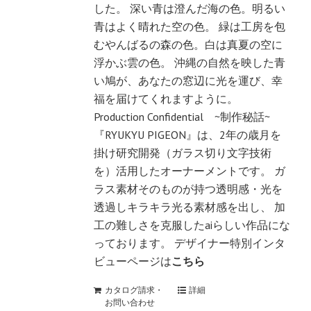
した。 深い青は澄んだ海の色。明るい
青はよく晴れた空の色。 緑は工房を包
むやんばるの森の色。白は真夏の空に
浮かぶ雲の色。 沖縄の自然を映した青
い鳩が、あなたの窓辺に光を運び、幸
福を届けてくれますように。
Production Confidential ~制作秘話~
『RYUKYU PIGEON』は、2年の歳月を
掛け研究開発（ガラス切り文字技術
を）活用したオーナーメントです。 ガ
ラス素材そのものが持つ透明感・光を
透過しキラキラ光る素材感を出し、 加
工の難しさを克服したaiらしい作品にな
っております。 デザイナー特別インタ
ビューページは
こちら
カタログ請求・
詳細
お問い合わせ