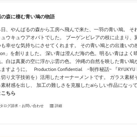
縄の森に棲む青い鳩の物語
る日、やんばるの森から工房へ飛んで来た、一羽の青い鳩。 そ
リュウキュウアオバトでした。 ブーゲンビレアの枝に止まり、
つも幸せな気持ちにさせてくれます。 その青い鳩との出逢いの感動
igeon」を創りました。 深い青は澄んだ海の色。明るい青はよ
色。白は真夏の空に浮かぶ雲の色。 沖縄の自然を映した青い鳩
ますように。 Production Confidential ~制作秘話~ 『R
ス切り文字技術を）活用したオーナーメントです。 ガラス素材
る素材感を出し、 加工の難しさを克服したaiらしい作品になっ
は
こちら
タログ請求・お問い合わせ
詳細