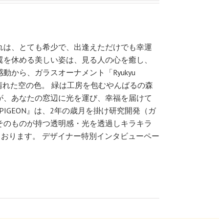
れは、とても希少で、出逢えただけでも幸運
翼を休める美しい姿は、見る人の心を癒し、
から、ガラスオーナメント「Ryukyu
く晴れた空の色。 緑は工房を包むやんばるの森
が、あなたの窓辺に光を運び、幸福を届けて
YUKYU PIGEON』は、2年の歳月を掛け研究開発（ガ
そのものが持つ透明感・光を透過しキラキラ
ております。 デザイナー特別インタビューペー