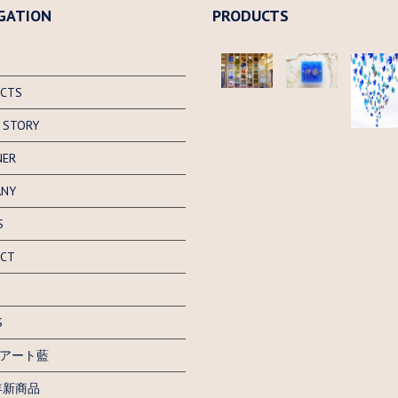
GATION
PRODUCTS
CTS
 STORY
NER
ANY
S
CT
S
アート藍
6年新商品