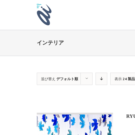
インテリア
並び替え
デフォルト順
表示
24 製品
RY