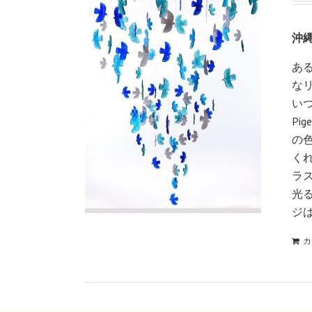
沖
あ
な
い
P
の
くれ
ラ
光
ジ
カ