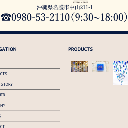
GATION
PRODUCTS
CTS
 STORY
NER
ANY
S
CT