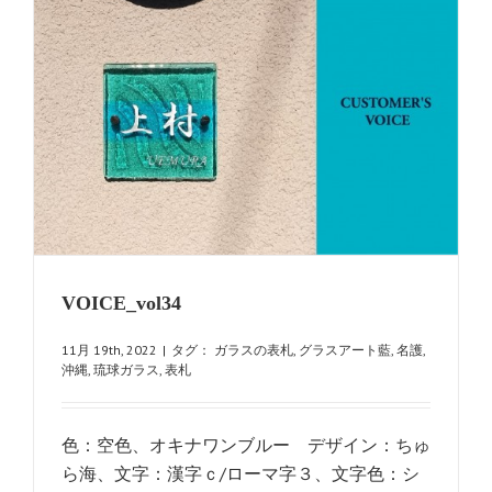
VOICE_vol34
11月 19th, 2022
|
タグ：
ガラスの表札
,
グラスアート藍
,
名護
,
沖縄
,
琉球ガラス
,
表札
色：空色、オキナワンブルー デザイン：ちゅ
ら海、文字：漢字ｃ/ローマ字３、文字色：シ