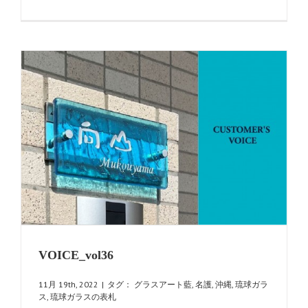
は
VOICE_vol36
11月 19th, 2022
|
タグ：
グラスアート藍
,
名護
,
沖縄
,
琉球ガラ
ス
,
琉球ガラスの表札