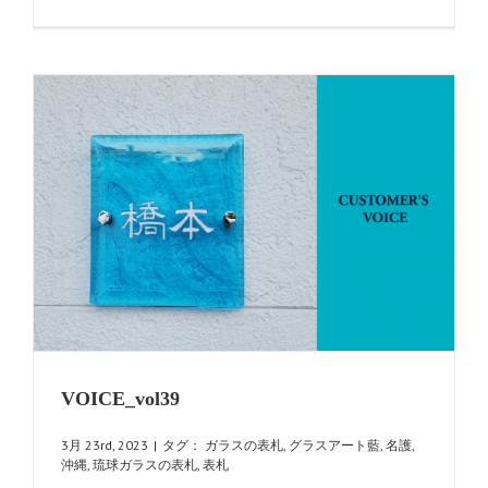
は
VOICE_vol39
3月 23rd, 2023
|
タグ：
ガラスの表札
,
グラスアート藍
,
名護
,
沖縄
,
琉球ガラスの表札
,
表札