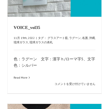
VOICE_vol35
11月 19th, 2022
|
タグ：
グラスアート藍
,
ラグーン
,
名護
,
沖縄
,
琉球ガラス
,
琉球ガラスの表札
色：ラグーン 文字：漢字ｈ/ローマ字5、文字
色：シルバー
Read More
VOICE_vol35
コメントを受け付けていません
は