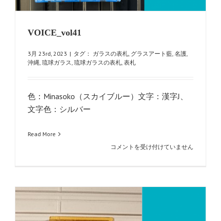
VOICE_vol41
3月 23rd, 2023
|
タグ：
ガラスの表札
,
グラスアート藍
,
名護
,
沖縄
,
琉球ガラス
,
琉球ガラスの表札
,
表札
色：Minasoko（スカイブルー）文字：漢字J、
文字色：シルバー
Read More
VOICE_vol41
コメントを受け付けていません
は