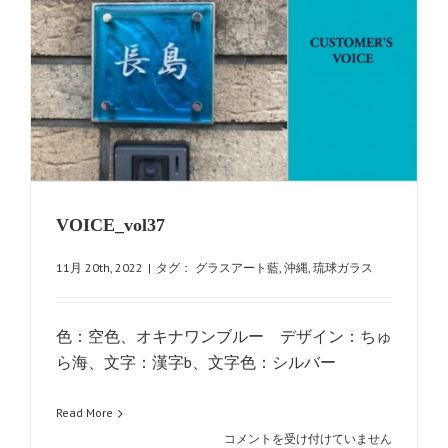
VOICE_vol37
11月 20th, 2022
|
タグ：
グラスアート藍
,
沖縄
,
琉球ガラス
色：空色、オキナワンブルー デザイン：ちゅ
ら海、文字：漢字b、文字色：シルバー
Read More
VOICE_vol37
コメントを受け付けていません