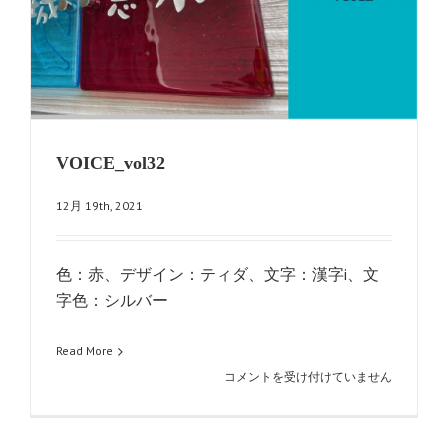
VOICE_vol32
12月 19th, 2021
色：赤、デザイン：ティダ、文字：漢字i、文
字色：シルバー
Read More
VOICE_vol32
コメントを受け付けていません
は