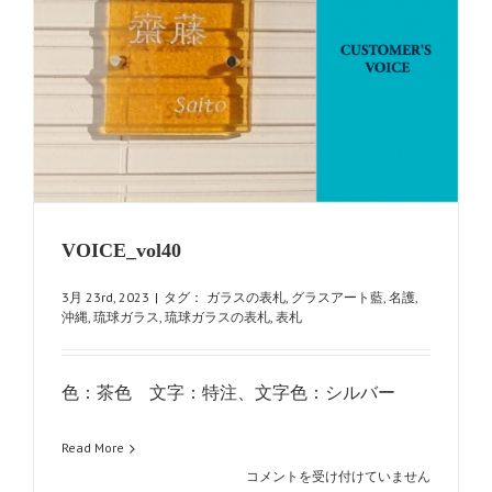
VOICE_vol40
3月 23rd, 2023
|
タグ：
ガラスの表札
,
グラスアート藍
,
名護
,
沖縄
,
琉球ガラス
,
琉球ガラスの表札
,
表札
色：茶色 文字：特注、文字色：シルバー
Read More
VOICE_vol40
コメントを受け付けていません