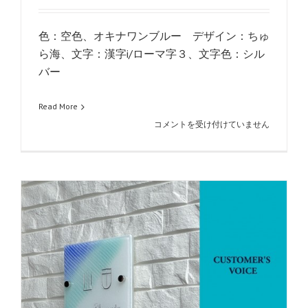
色：空色、オキナワンブルー デザイン：ちゅ
ら海、文字：漢字i/ローマ字３、文字色：シル
バー
Read More
VOICE_vol36
コメントを受け付けていません
は