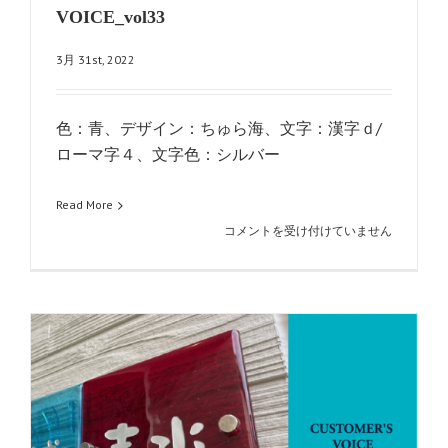
VOICE_vol33
3月 31st, 2022
色：青、デザイン：ちゅら海、文字：漢字ｄ/
ローマ字４、文字色：シルバー
Read More
VOICE_vol33
コメントを受け付けていません
は