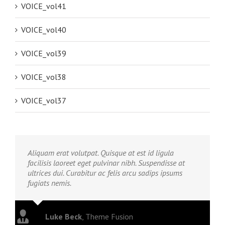
VOICE_vol41
VOICE_vol40
VOICE_vol39
VOICE_vol38
VOICE_vol37
Aliquam erat volutpat. Quisque at est id ligula
facilisis laoreet eget pulvinar nibh. Suspendisse at
ultrices dui. Curabitur ac felis arcu sadips ipsums
fugiats nemis.
Luke Beck
,
Theme Fusion